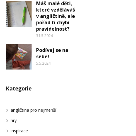
Máš malé děti,
které vzděláváš
v angličtině, ale
pořád ti chybí
pravidelnost?
31.5.2024
Podívej se na
sebe!
5.5.2024
Kategorie
angličtina pro nejmenší
hry
inspirace