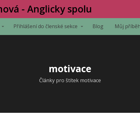
ová - Anglicky spolu
Přihlášení do členské sekce
Blog
Můj příbě
motivace
Články pro štítek motivace