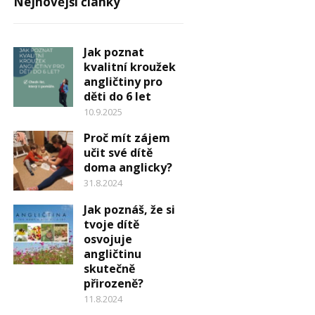
Nejnovější články
Jak poznat
kvalitní kroužek
angličtiny pro
děti do 6 let
10.9.2025
Proč mít zájem
učit své dítě
doma anglicky?
31.8.2024
Jak poznáš, že si
tvoje dítě
osvojuje
angličtinu
skutečně
přirozeně?
11.8.2024