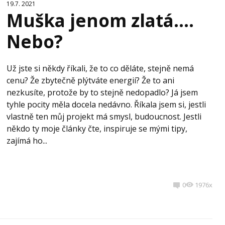
19.7. 2021
Muška jenom zlatá….
Nebo?
Už jste si někdy říkali, že to co děláte, stejně nemá
cenu? Že zbytečně plýtváte energií? Že to ani
nezkusíte, protože by to stejně nedopadlo? Já jsem
tyhle pocity měla docela nedávno. Říkala jsem si, jestli
vlastně ten můj projekt má smysl, budoucnost. Jestli
někdo ty moje články čte, inspiruje se mými tipy,
zajímá ho...
0
1976x