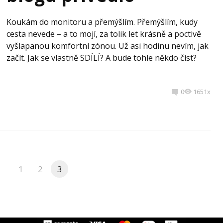
Koukám do monitoru a přemýšlím. Přemýšlím, kudy
cesta nevede – a to mojí, za tolik let krásně a poctivě
vyšlapanou komfortní zónou. Už asi hodinu nevím, jak
začít. Jak se vlastně SDÍLÍ? A bude tohle někdo číst?
0
1651x
1
2
3