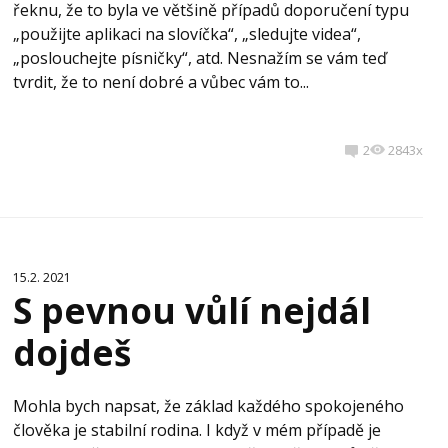
řeknu, že to byla ve většině případů doporučení typu
„použijte aplikaci na slovíčka“, „sledujte videa“,
„poslouchejte písničky“, atd. Nesnažím se vám teď
tvrdit, že to není dobré a vůbec vám to...
2
2843x
15.2. 2021
S pevnou vůlí nejdál
dojdeš
Mohla bych napsat, že základ každého spokojeného
člověka je stabilní rodina. I když v mém případě je