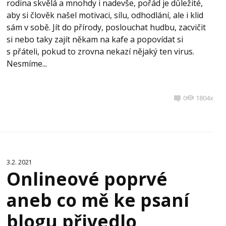
rodina skvělá a mnohdy i nadevše, pořád je důležité,
aby si člověk našel motivaci, sílu, odhodlání, ale i klid
sám v sobě. Jít do přírody, poslouchat hudbu, zacvičit
si nebo taky zajít někam na kafe a popovídat si
s přáteli, pokud to zrovna nekazí nějaký ten virus.
Nesmíme...
0
1804x
3.2. 2021
Onlineové poprvé
aneb co mě ke psaní
blogu přivedlo