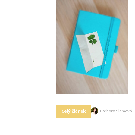
Celý článek
Barbora Slámová