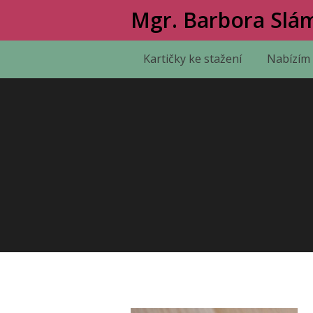
Mgr. Barbora Slám
Kartičky ke stažení
Nabízím