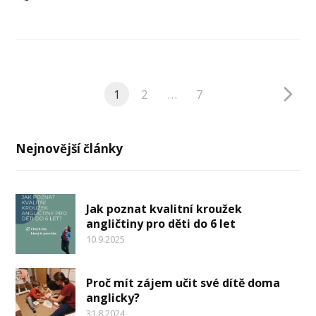
1
2
…
7
Nejnovější články
Jak poznat kvalitní kroužek
angličtiny pro děti do 6 let
10.9.2025
Proč mít zájem učit své dítě doma
anglicky?
31.8.2024