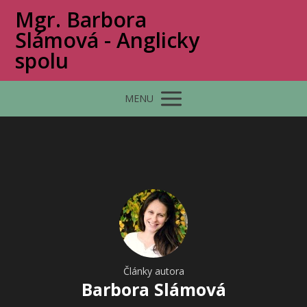
Mgr. Barbora
Slámová - Anglicky
spolu
MENU
Články autora
Barbora Slámová