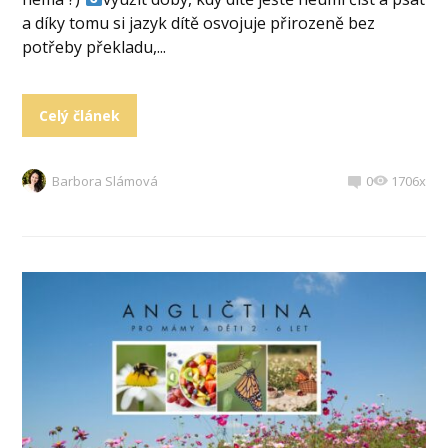
a díky tomu si jazyk dítě osvojuje přirozeně bez
potřeby překladu,...
Celý článek
Barbora Slámová
0
1706x