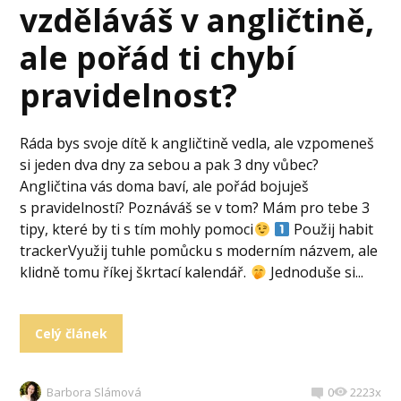
vzděláváš v angličtině,
ale pořád ti chybí
pravidelnost?
Ráda bys svoje dítě k angličtině vedla, ale vzpomeneš
si jeden dva dny za sebou a pak 3 dny vůbec?
Angličtina vás doma baví, ale pořád bojuješ
s pravidelností? Poznáváš se v tom? Mám pro tebe 3
tipy, které by ti s tím mohly pomoci
Použij habit
trackerVyužij tuhle pomůcku s moderním názvem, ale
klidně tomu říkej škrtací kalendář.
Jednoduše si...
Celý článek
Barbora Slámová
0
2223x