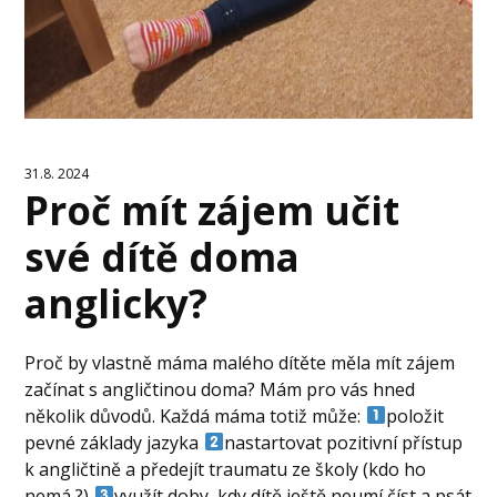
31.8. 2024
Proč mít zájem učit
své dítě doma
anglicky?
Proč by vlastně máma malého dítěte měla mít zájem
začínat s angličtinou doma? Mám pro vás hned
několik důvodů. Každá máma totiž může:
položit
pevné základy jazyka
nastartovat pozitivní přístup
k angličtině a předejít traumatu ze školy (kdo ho
nemá ?)
využít doby, kdy dítě ještě neumí číst a psát