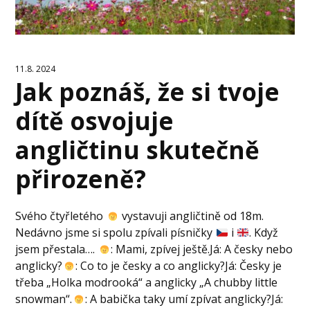
11.8. 2024
Jak poznáš, že si tvoje
dítě osvojuje
angličtinu skutečně
přirozeně?
Svého čtyřletého
vystavuji angličtině od 18m.
Nedávno jsme si spolu zpívali písničky
i
. Když
jsem přestala….
: Mami, zpívej ještě.Já: A česky nebo
anglicky?
: Co to je česky a co anglicky?Já: Česky je
třeba „Holka modrooká“ a anglicky „A chubby little
snowman“.
: A babička taky umí zpívat anglicky?Já: