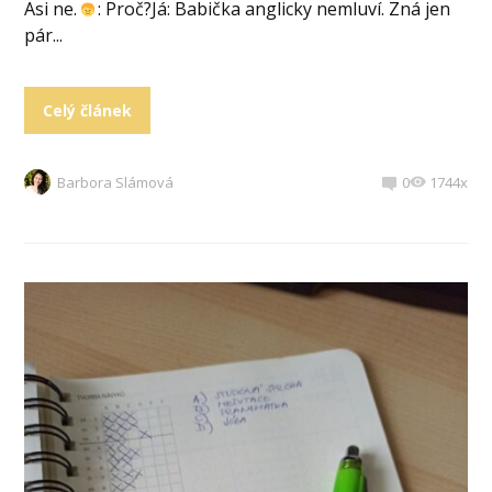
Asi ne.
: Proč?Já: Babička anglicky nemluví. Zná jen
pár...
Celý článek
Barbora Slámová
0
1744x