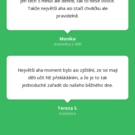
jen těch 5 minut ale denně, tak to nese ovoce.
Takže největší aha asi stačí chviličku ale
pravidelně.
Monika
maminka 2 dětí
Největší aha moment bylo asi zjištění, ze se mají
děti učit NE překládáním, a že je to tak
jednoduché zařadit do našeho běžného dne.
Tereza S.
maminka