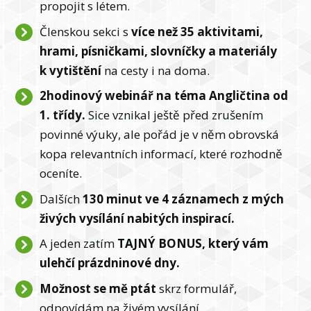
propojit s létem.
Členskou sekci s
více než 35 aktivitami,
hrami, písničkami, slovníčky a materiály
k vytištění
na cesty i na doma.
2hodinový webinář na téma Angličtina od
1. třídy.
Sice vznikal ještě před zrušením
povinné výuky, ale pořád je v něm obrovská
kopa relevantních informací, které rozhodně
oceníte.
Dalších
130 minut ve 4 záznamech z mých
živých vysílání nabitých inspirací.
A jeden zatím
TAJNÝ BONUS, který vám
ulehčí prázdninové dny.
Možnost se mě ptát
skrz formulář,
odpovídám na živém vysílání.