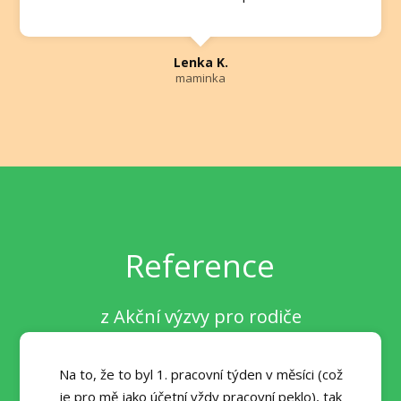
Lenka K.
maminka
Reference
z Akční výzvy pro rodiče
Na to, že to byl 1. pracovní týden v měsíci (což
je pro mě jako účetní vždy pracovní peklo), tak