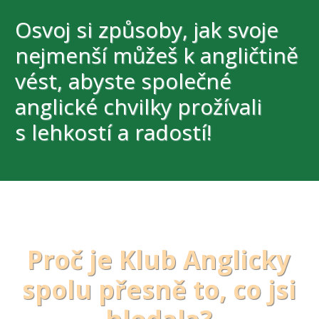
Osvoj si způsoby, jak svoje
nejmenší můžeš k angličtině
vést, abyste společné
anglické chvilky prožívali
s lehkostí a radostí!
Proč je Klub Anglicky
spolu přesně to, co jsi