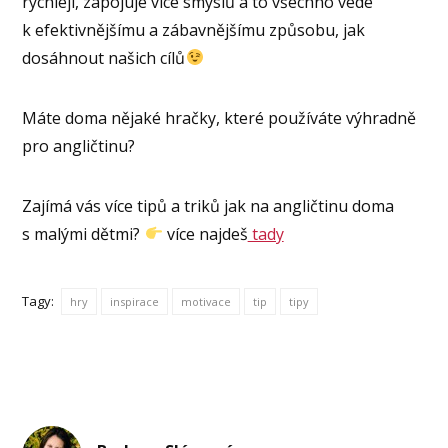
rychleji, zapojuje více smyslů a to všechno vede
k efektivnějšímu a zábavnějšímu způsobu, jak
dosáhnout našich cílů
Máte doma nějaké hračky, které používáte výhradně
pro angličtinu?
Zajímá vás více tipů a triků jak na angličtinu doma
s malými dětmi?
více najdeš
tady
Tagy:
hry
inspirace
motivace
tip
tipy