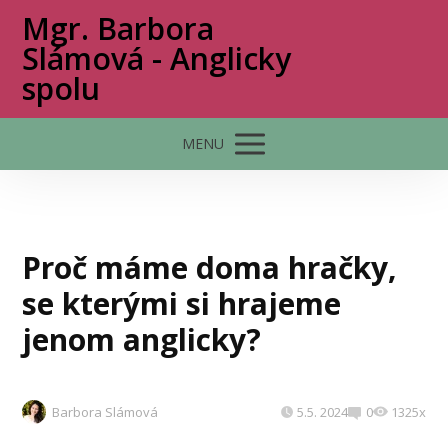
Mgr. Barbora
Slámová - Anglicky
spolu
MENU
Proč máme doma hračky,
se kterými si hrajeme
jenom anglicky?
Barbora Slámová
5.5. 2024
0
1325x