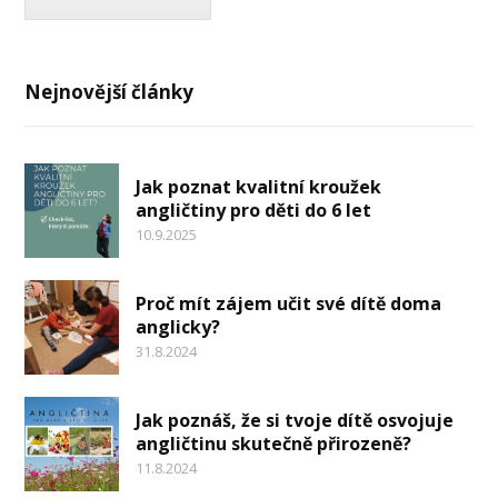
Nejnovější články
Jak poznat kvalitní kroužek
angličtiny pro děti do 6 let
10.9.2025
Proč mít zájem učit své dítě doma
anglicky?
31.8.2024
Jak poznáš, že si tvoje dítě osvojuje
angličtinu skutečně přirozeně?
11.8.2024