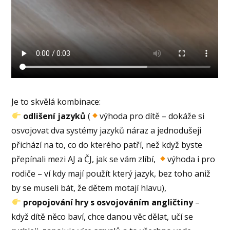
Je to skvělá kombinace:
odlišení jazyků
(
výhoda pro dítě – dokáže si
osvojovat dva systémy jazyků náraz a jednodušeji
přichází na to, co do kterého patří, než když byste
přepínali mezi AJ a ČJ, jak se vám zlíbí,
výhoda i pro
rodiče – ví kdy mají použít který jazyk, bez toho aniž
by se museli bát, že dětem motají hlavu),
propojování hry s osvojováním angličtiny
–
když dítě něco baví, chce danou věc dělat, učí se